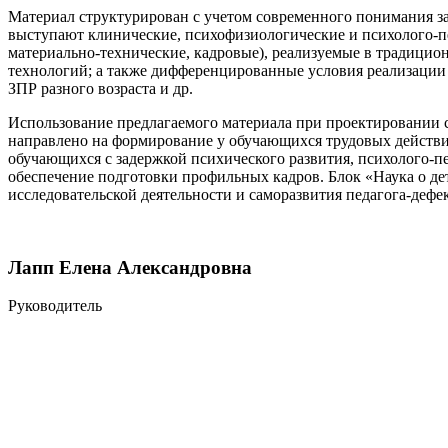
Материал структурирован с учетом современного понимания за
выступают клинические, психофизиологические и психолого-пе
материально-технические, кадровые), реализуемые в традици
технологий; а также дифференцированные условия реализации
ЗПР разного возраста и др.
Использование предлагаемого материала при проектировании 
направлено на формирование у обучающихся трудовых действи
обучающихся с задержкой психического развития, психолого-
обеспечение подготовки профильных кадров. Блок «Наука о де
исследовательской деятельности и саморазвития педагога-дефе
Лапп Елена Александровна
Руководитель
Разработчик
Разработанный ресурс представляет собой систематизированны
обучения и воспитания детей с задержкой психического развит