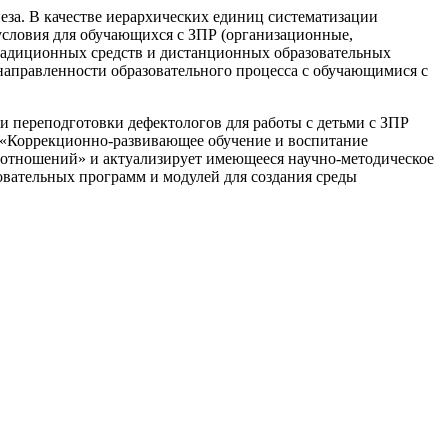
еза. В качестве иерархических единиц систематизации
условия для обучающихся с ЗПР (организационные,
традиционных средств и дистанционных образовательных
аправленности образовательного процесса с обучающимися с
 переподготовки дефектологов для работы с детьми с ЗПР
 «Коррекционно-развивающее обучение и воспитание
х отношений» и актуализирует имеющееся научно-методическое
овательных программ и модулей для создания среды
й и монографий известных российских ученых по проблемам