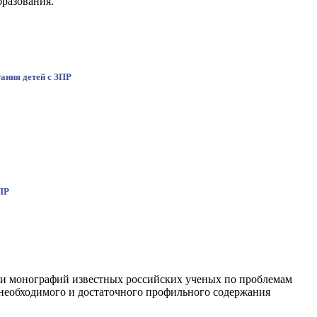
бразования.
ания детей с ЗПР
ЗПР
й и монографий известных российских ученых по проблемам
а необходимого и достаточного профильного содержания