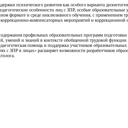
держки психического развития как особого варианта дизонтоген
дагогические особенности лиц с ЗПР, особые образовательные 
онном формате и среде инклюзивного обучения, с применением 
 коррекционно-компенсаторных мероприятий и коррекционной н
содержания профильных образовательных программ подготовки и
й, умений и знаний в контексте обобщенной трудовой функции
педагогическая помощь и поддержка участников образовательны
тях с ЗПР в лицах» расширяет возможности разработчиков образ
ктолога.
й каталог диссертаций и авторефератов, а также научных стате
ия