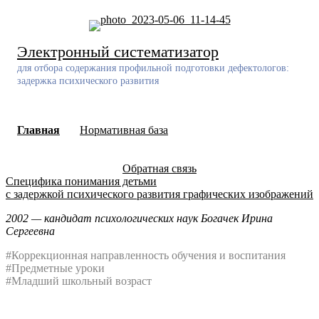
Skip
to
content
Электронный систематизатор
для отбора содержания профильной подготовки дефектологов:
задержка психического развития
Главная
Нормативная база
Обратная связь
Специфика понимания детьми
с задержкой психического развития графических изображений
2002 — кандидат психологических наук Богачек Ирина
Сергеевна
#Коррекционная направленность обучения и воспитания
#Предметные уроки
#Младший школьный возраст