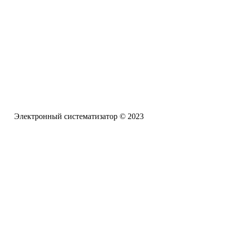
Электронная почта
pro-zpr@mail.ru
Телефон офиса
+7 (961) 662-62-88
Электронный систематизатор © 2023