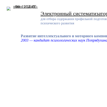
Skip
to
content
Электронный систематизато
для отбора содержания профильной подготов
психического развития
Развитие интеллектуального и моторного компо
2003 — кандидат психологических наук Попрядухина
Разработчик
Разработанный ресурс представляет собой систематизирован
проблемам обучения и воспитания детей с задержкой психич