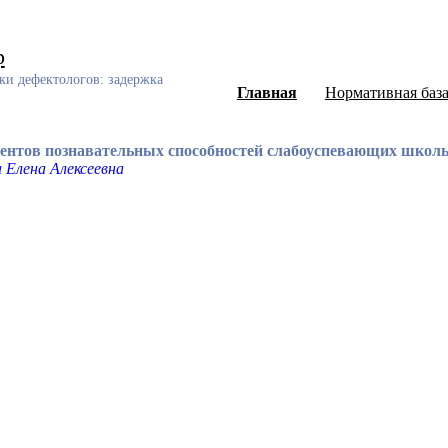
р
ки дефектологов: задержка
Главная
Нормативная баз
нентов познавательных способностей слабоуспевающих школ
 Елена Алексеевна
ный каталог диссертаций и авторефератов, а также научных ст
еского развития