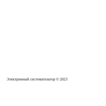
Разработанный ресурс представляет собой систематизирован
проблемам обучения и воспитания детей с задержкой психич
Электронная почта
pro-zpr@mail.ru
Телефон офиса
+7 (961) 662-62-88
Электронный систематизатор © 2023