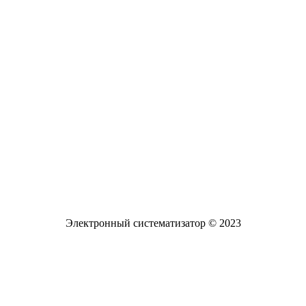
Разработанный ресурс представляет собой
систематизированный каталог диссертаций и
авторефератов, а также научных статей и монографий
известных российских ученых по проблемам обучения и
воспитания детей с задержкой психического развития
Электронная почта
pro-zpr@mail.ru
Телефон офиса
+7 (961) 662-62-88
Электронный систематизатор © 2023