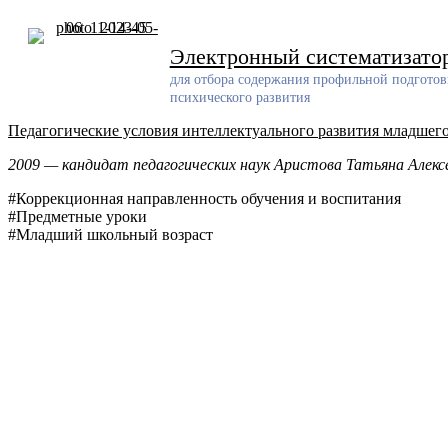
Skip
to
content
Электронный систематизато
для отбора содержания профильной подготов
психического развития
Педагогические условия интеллектуального развития младшег
2009 — кандидат педагогических наук Аристова Татьяна Алекс
#Коррекционная направленность обучения и воспитания
#Предметные уроки
#Младший школьный возраст
Разработчик
Разработанный ресурс представляет собой систематизирован
проблемам обучения и воспитания детей с задержкой психич