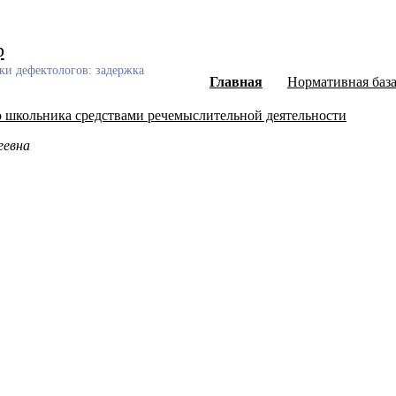
р
ки дефектологов: задержка
Главная
Нормативная баз
о школьника средствами речемыслительной деятельности
еевна
ный каталог диссертаций и авторефератов, а также научных ст
еского развития