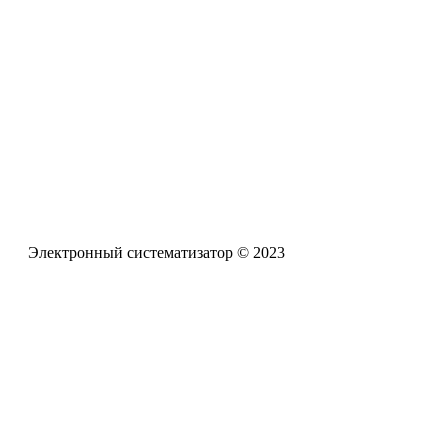
Электронная почта
pro-zpr@mail.ru
Телефон офиса
+7 (961) 662-62-88
Электронный систематизатор © 2023