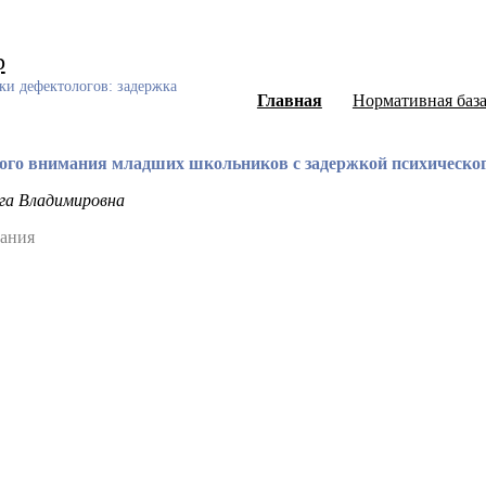
р
ки дефектологов: задержка
Главная
Нормативная баз
ого внимания младших школьников с задержкой психического
ьга Владимировна
тания