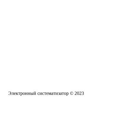
Разработанный ресурс представляет собой систематизирован
проблемам обучения и воспитания детей с задержкой психич
Электронная почта
pro-zpr@mail.ru
Телефон офиса
+7 (961) 662-62-88
Электронный систематизатор © 2023