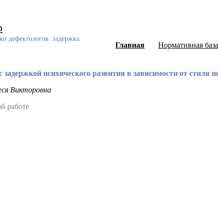
р
ки дефектологов: задержка
Главная
Нормативная баз
с задержкой психического развития в зависимости от стиля 
еся Викторовна
й работе
ный каталог диссертаций и авторефератов, а также научных ст