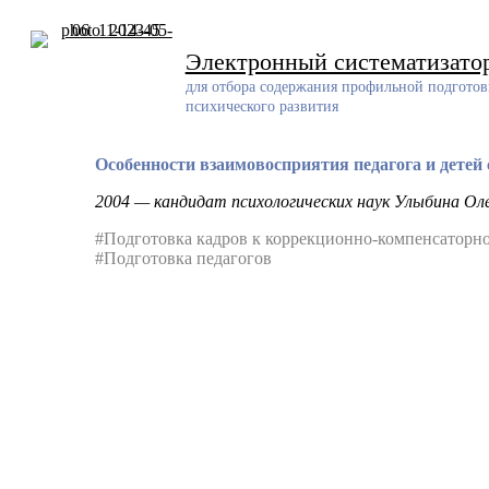
Skip
to
content
Электронный систематизато
для отбора содержания профильной подготов
психического развития
Особенности взаимовосприятия педагога и детей 
2004 — кандидат психологических наук Улыбина Ол
#Подготовка кадров к коррекционно-компенсаторно
#Подготовка педагогов
Разработчик
Разработанный ресурс представляет собой систематизирован