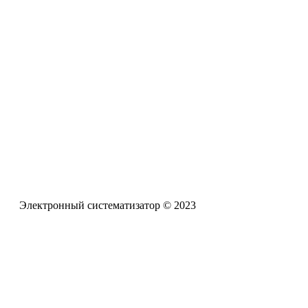
проблемам обучения и воспитания детей с задержкой психич
Электронная почта
pro-zpr@mail.ru
Телефон офиса
+7 (961) 662-62-88
Электронный систематизатор © 2023