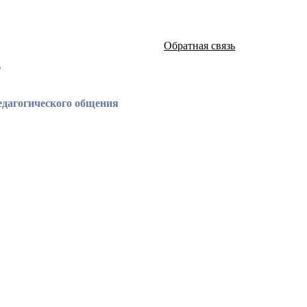
Обратная связь
а
педагогического общения
атей и монографий известных российских ученых по