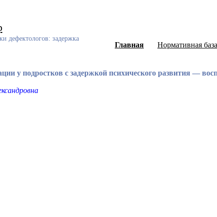
р
ки дефектологов: задержка
Главная
Нормативная баз
ции у подростков с задержкой психического развития — во
ександровна
ный каталог диссертаций и авторефератов, а также научных ст
еского развития