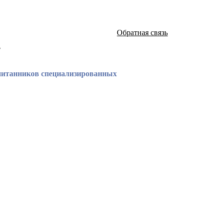
Обратная связь
а
спитанников специализированных
атей и монографий известных российских ученых по