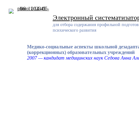
Skip
to
content
Электронный систематизато
для отбора содержания профильной подготов
психического развития
Медико-социальные аспекты школьной дезадапта
(коррекционных) образовательных учреждений
2007 — кандидат медицинских наук Седова Анна Ал
Разработчик
Разработанный ресурс представляет собой систематизирован
проблемам обучения и воспитания детей с задержкой психич