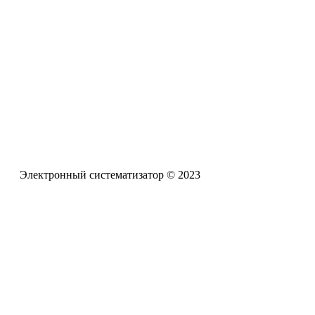
Электронная почта
pro-zpr@mail.ru
Телефон офиса
+7 (961) 662-62-88
Электронный систематизатор © 2023