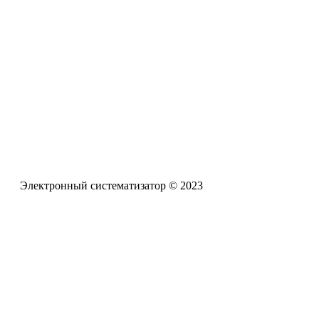
проблемам обучения и воспитания детей с задержкой психич
Электронная почта
pro-zpr@mail.ru
Телефон офиса
+7 (961) 662-62-88
Электронный систематизатор © 2023