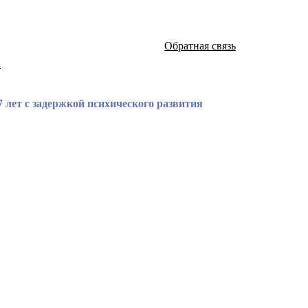
Обратная связь
а
 лет с задержкой психического развития
атей и монографий известных российских ученых по