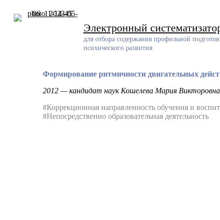
Skip
to
content
Электронный систематизато
для отбора содержания профильной подготов
психического развития
Формирование ритмичности двигательных действи
2012 — кандидат наук Кошелева Мария Викторовна
#Коррекционная направленность обучения и воспи
#Непосредственно образовательная деятельность
Разработчик
Разработанный ресурс представляет собой систематизирован