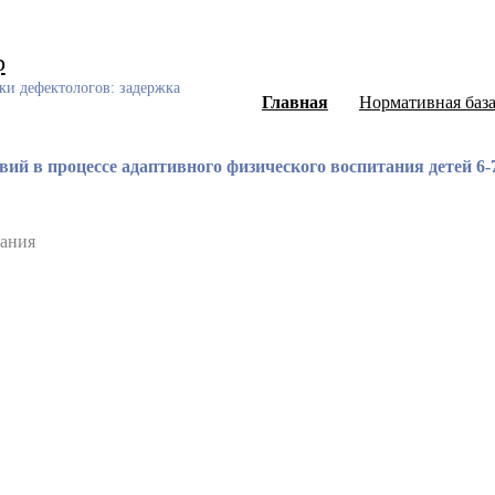
р
ки дефектологов: задержка
Главная
Нормативная баз
й в процессе адаптивного физического воспитания детей 6-7
тания
ный каталог диссертаций и авторефератов, а также научных ст