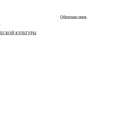
Обратная связь
а
ЧЕСКОЙ КУЛЬТУРЫ
атей и монографий известных российских ученых по