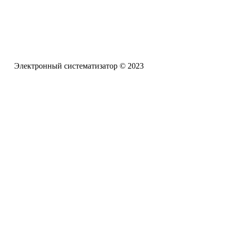
Телефон офиса
+7 (961) 662-62-88
Электронный систематизатор © 2023