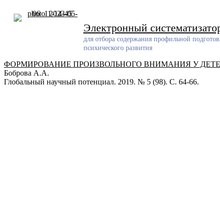
Skip
to
content
Электронный систематизато
для отбора содержания профильной подготов
психического развития
ФОРМИРОВАНИЕ ПРОИЗВОЛЬНОГО ВНИМАНИЯ У ДЕТЕЙ
Боброва А.А.
Глобальный научный потенциал. 2019. № 5 (98). С. 64-66.
Разработчик
Разработанный ресурс представляет собой систематизирован
проблемам обучения и воспитания детей с задержкой психич
Электронная почта
pro-zpr@mail.ru