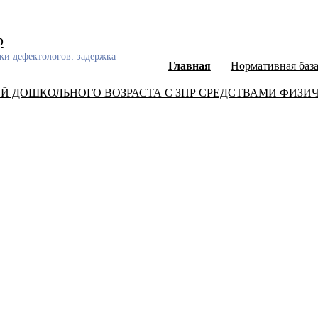
р
ки дефектологов: задержка
Главная
Нормативная баз
 ДОШКОЛЬНОГО ВОЗРАСТА С ЗПР СРЕДСТВАМИ ФИЗИ
ный каталог диссертаций и авторефератов, а также научных ст
еского развития