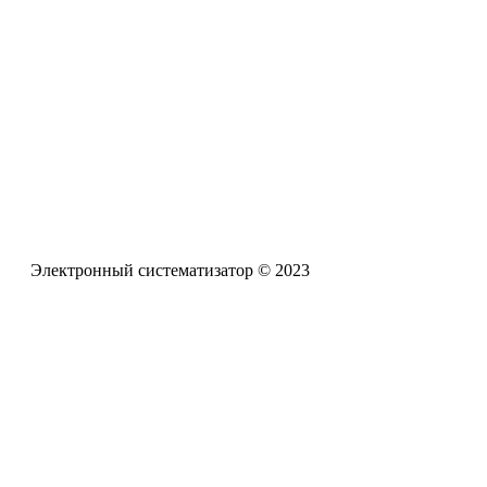
проблемам обучения и воспитания детей с задержкой психич
Электронная почта
pro-zpr@mail.ru
Телефон офиса
+7 (961) 662-62-88
Электронный систематизатор © 2023