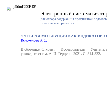
Skip
to
content
Электронный систематизато
для отбора содержания профильной подготов
психического развития
УЧЕБНАЯ МОТИВАЦИЯ КАК ИНДИКАТОР 
Колоколова А.С.
В сборнике: Студент — Исследователь — Учитель. 
университет им. А. И. Герцена. 2021. С. 814-822.
Разработчик
Разработанный ресурс представляет собой систематизирован