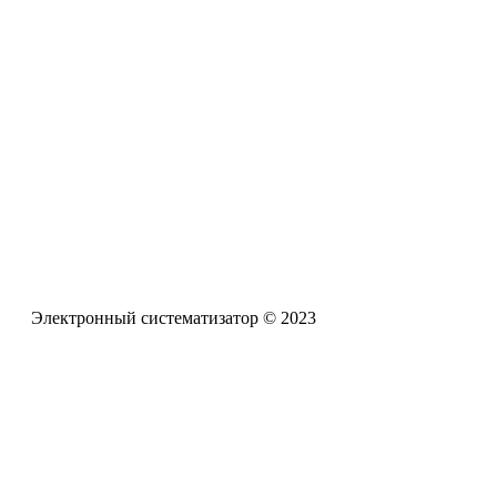
проблемам обучения и воспитания детей с задержкой психич
Электронная почта
pro-zpr@mail.ru
Телефон офиса
+7 (961) 662-62-88
Электронный систематизатор © 2023