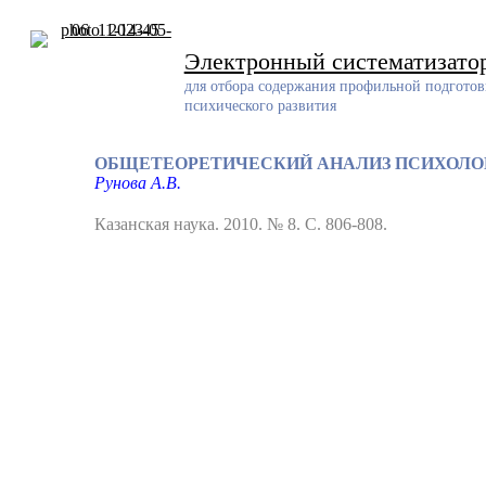
Skip
to
content
Электронный систематизато
для отбора содержания профильной подготов
психического развития
ОБЩЕТЕОРЕТИЧЕСКИЙ АНАЛИЗ ПСИХОЛО
Рунова А.В.
Казанская наука. 2010. № 8. С. 806-808.
Разработчик
Разработанный ресурс представляет собой систематизирован
проблемам обучения и воспитания детей с задержкой психич