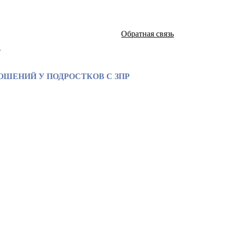
Обратная связь
а
ШЕНИЙ У ПОДРОСТКОВ С ЗПР
атей и монографий известных российских ученых по