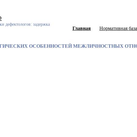
р
ки дефектологов: задержка
Главная
Нормативная баз
ГИЧЕСКИХ ОСОБЕННОСТЕЙ МЕЖЛИЧНОСТНЫХ ОТНО
ный каталог диссертаций и авторефератов, а также научных ст
еского развития