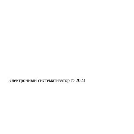
Электронная почта
pro-zpr@mail.ru
Телефон офиса
+7 (961) 662-62-88
Электронный систематизатор © 2023