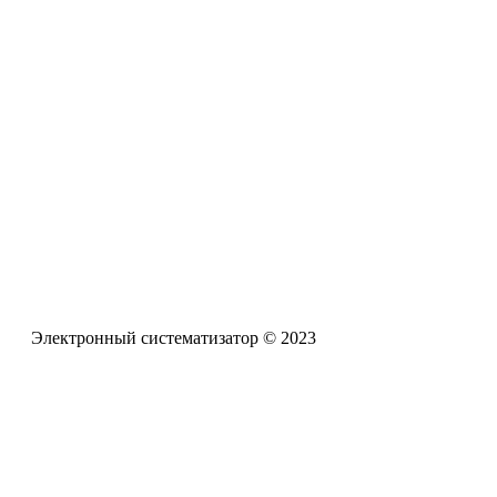
Разработанный ресурс представляет собой систематизирован
проблемам обучения и воспитания детей с задержкой психич
Электронная почта
pro-zpr@mail.ru
Телефон офиса
+7 (961) 662-62-88
Электронный систематизатор © 2023