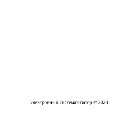
Разработанный ресурс представляет собой
систематизированный каталог диссертаций и
авторефератов, а также научных статей и монографий
известных российских ученых по проблемам обучения и
воспитания детей с задержкой психического развития
Электронная почта
pro-zpr@mail.ru
Телефон офиса
+7 (961) 662-62-88
Электронный систематизатор © 2023