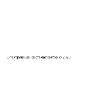
Электронная почта
pro-zpr@mail.ru
Телефон офиса
+7 (961) 662-62-88
Электронный систематизатор © 2023