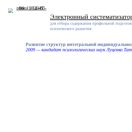
Skip
to
content
Электронный систематизато
для отбора содержания профильной подготов
психического развития
Развитие структур интегральной индивидуально
2009 — кандидат психологических наук Луценко Та
Разработчик
Разработанный ресурс представляет собой систематизирован
проблемам обучения и воспитания детей с задержкой психич