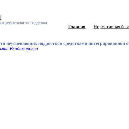
р
ки дефектологов: задержка
Главная
Нормативная баз
сти неуспевающих подростков средствами интегрированной
тьяна Владимировна
ный каталог диссертаций и авторефератов, а также научных ст
еского развития