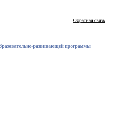
Обратная связь
а
 образовательно-развивающей программы
атей и монографий известных российских ученых по