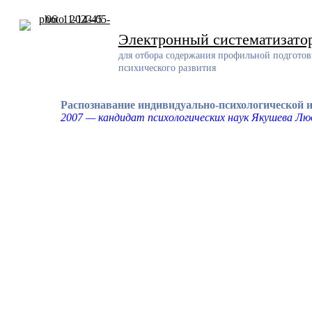
Skip
to
content
Электронный систематизато
для отбора содержания профильной подготов
психического развития
Распознавание индивидуально-психологической и
2007 — кандидат психологических наук Якушева Л
Разработчик
Разработанный ресурс представляет собой систематизирован
проблемам обучения и воспитания детей с задержкой психич