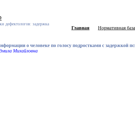
р
ки дефектологов: задержка
Главная
Нормативная баз
нформации о человеке по голосу подростками с задержкой пс
юдмила Михайловна
ный каталог диссертаций и авторефератов, а также научных ст
еского развития