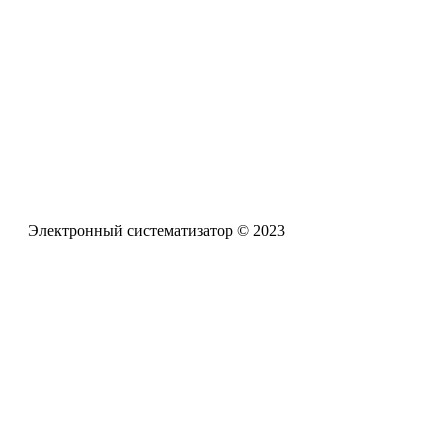
Электронная почта
pro-zpr@mail.ru
Телефон офиса
+7 (961) 662-62-88
Электронный систематизатор © 2023