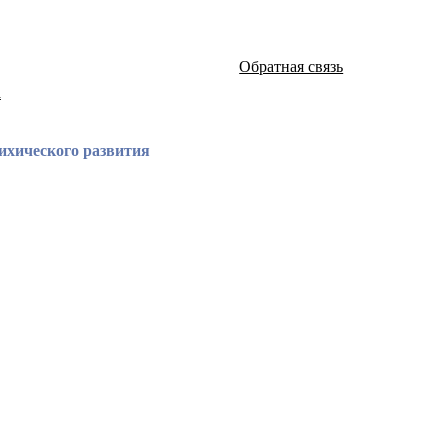
Обратная связь
а
ихического развития
атей и монографий известных российских ученых по