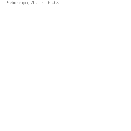
Чебоксары, 2021. С. 65-68.
Разработчик
Разработанный ресурс представляет собой
систематизированный каталог диссертаций и
авторефератов, а также научных статей и монографий
известных российских ученых по проблемам обучения и
воспитания детей с задержкой психического развития
Электронная почта
pro-zpr@mail.ru