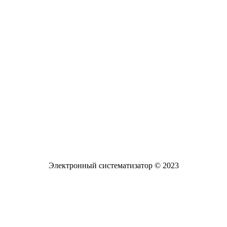
Разработанный ресурс представляет собой
систематизированный каталог диссертаций и
авторефератов, а также научных статей и монографий
известных российских ученых по проблемам обучения и
воспитания детей с задержкой психического развития
Электронная почта
pro-zpr@mail.ru
Телефон офиса
+7 (961) 662-62-88
Электронный систематизатор © 2023