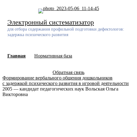
Skip
to
content
Электронный систематизатор
для отбора содержания профильной подготовки дефектологов:
задержка психического развития
Главная
Нормативная база
Обратная связь
Формирование вербального общения дошкольников
с задержкой психического развития в игровой деятельности
2005 — кандидат педагогических наук Вольская Ольга
Викторовна
Разработчик