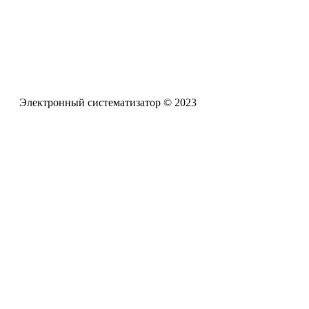
Телефон офиса
+7 (961) 662-62-88
Электронный систематизатор © 2023