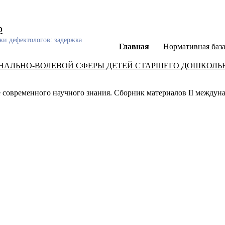
р
ки дефектологов: задержка
Главная
Нормативная баз
АЛЬНО-ВОЛЕВОЙ СФЕРЫ ДЕТЕЙ СТАРШЕГО ДОШКОЛЬН
е современного научного знания. Сборник материалов II междуна
ный каталог диссертаций и авторефератов, а также научных ст
еского развития