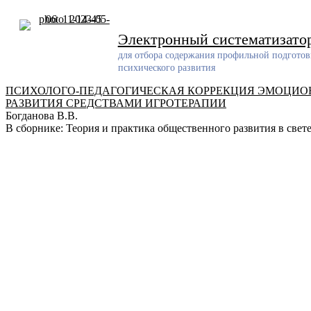
Skip
to
content
Электронный систематизато
для отбора содержания профильной подготов
психического развития
ПСИХОЛОГО-ПЕДАГОГИЧЕСКАЯ КОРРЕКЦИЯ ЭМОЦИОН
РАЗВИТИЯ СРЕДСТВАМИ ИГРОТЕРАПИИ
Богданова В.В.
В сборнике: Теория и практика общественного развития в свет
Разработчик
Разработанный ресурс представляет собой систематизирован
проблемам обучения и воспитания детей с задержкой психич
Электронная почта
pro-zpr@mail.ru