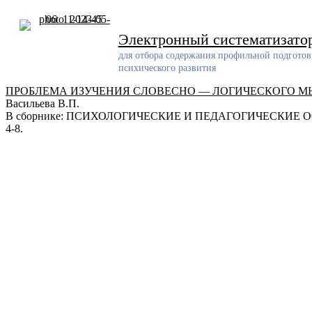
Skip
to
content
Электронный систематизато
для отбора содержания профильной подготов
психического развития
ПРОБЛЕМА ИЗУЧЕНИЯ СЛОВЕСНО — ЛОГИЧЕСКОГО М
Васильева В.П.
В сборнике: ПСИХОЛОГИЧЕСКИЕ И ПЕДАГОГИЧЕСКИЕ ОСНОВ
4-8.
Разработчик
Разработанный ресурс представляет собой систематизирован
проблемам обучения и воспитания детей с задержкой психич
Электронная почта