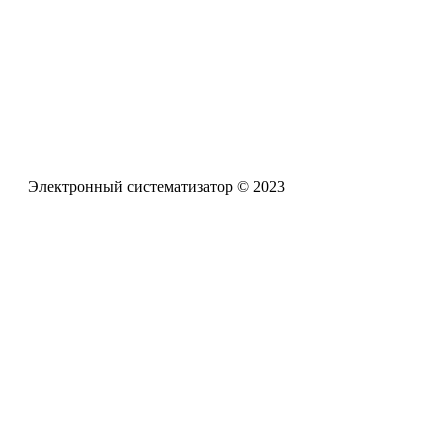
pro-zpr@mail.ru
Телефон офиса
+7 (961) 662-62-88
Электронный систематизатор © 2023