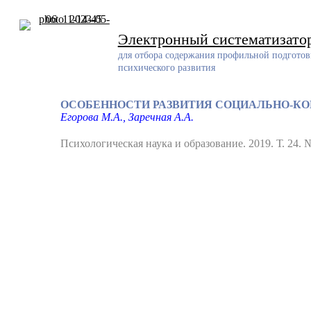
Skip
to
content
Электронный систематизато
для отбора содержания профильной подготов
психического развития
ОСОБЕННОСТИ РАЗВИТИЯ СОЦИАЛЬНО-К
Егорова М.А., Заречная А.А.
Психологическая наука и образование. 2019. Т. 24. №
Разработчик
Разработанный ресурс представляет собой систематизирован
проблемам обучения и воспитания детей с задержкой психич