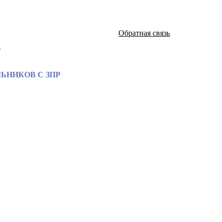
Обратная связь
а
НИКОВ С ЗПР
атей и монографий известных российских ученых по