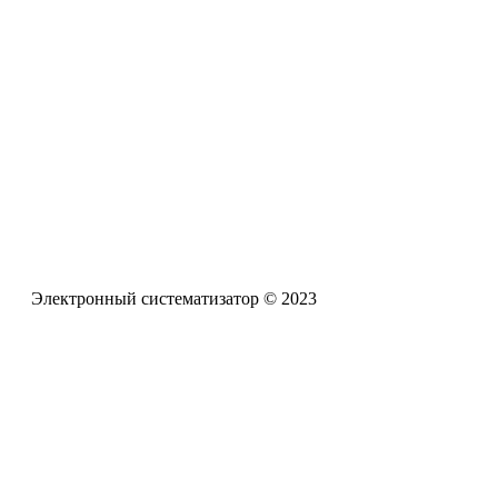
Электронная почта
pro-zpr@mail.ru
Телефон офиса
+7 (961) 662-62-88
Электронный систематизатор © 2023