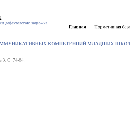
р
ки дефектологов: задержка
Главная
Нормативная баз
ОММУНИКАТИВНЫХ КОМПЕТЕНЦИЙ МЛАДШИХ ШКОЛЬ
 3. С. 74-84.
ный каталог диссертаций и авторефератов, а также научных ст
еского развития